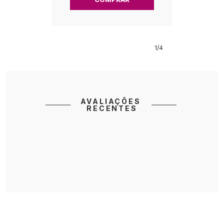
1
/4      
AVALIAÇÕES 
RECENTES