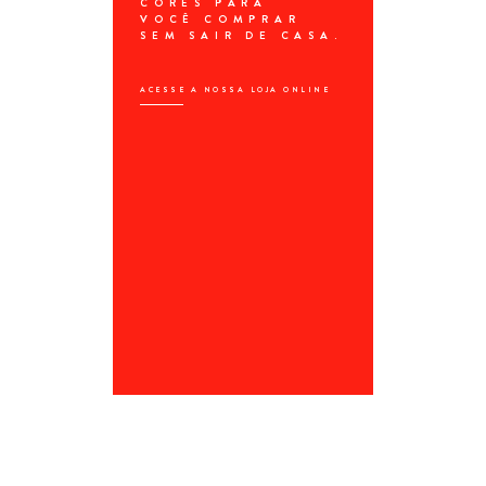
CORES PARA 
VOCÊ COMPRAR 
SEM SAIR DE CASA.
ACESSE A NOSSA LOJA ONLINE